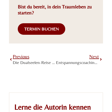
Bist du bereit, in dein Traumleben zu
starten?
TERMIN BUCHEN
Previous
Next
Die Dualseelen-Reise geht nicht darum, Liebe zu jagen – sondern deine eigene Realität zu erschaffen
Entspannungscoaching – Der ganzheitliche Weg zu innerer Ruhe, Klarheit und Selbstheilung
Lerne die Autorin kennen