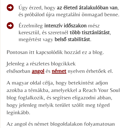
Úgy érzed, hogy
az életed átalakulóban van
,
és próbálod újra megtalálni önmagad benne.
Érzelmileg
intenzív időszakon
mész
keresztül, és szeretnél
több tisztánlátást
,
megértést vagy
belső stabilitást
.
Pontosan itt kapcsolódik hozzád ez a blog.
Jelenleg a részletes blogcikkek
elsősorban
angol
és
német
nyelven érhetőek el.
A magyar oldal célja, hogy betekintést adjon
azokba a témákba, amelyekkel a Reach Your Soul
blog foglalkozik, és segítsen eligazodni abban,
hogy jelenleg melyik terület szólít meg téged
leginkább.
Az angol és német blogoldalakon folyamatosan