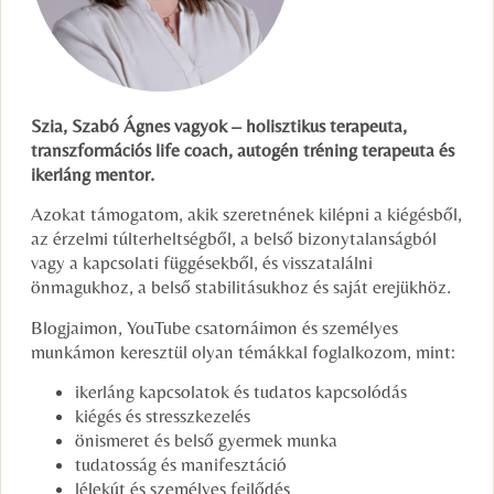
Szia, Szabó Ágnes vagyok – holisztikus terapeuta,
transzformációs life coach, autogén tréning terapeuta és
ikerláng mentor.
Azokat támogatom, akik szeretnének kilépni a kiégésből,
az érzelmi túlterheltségből, a belső bizonytalanságból
vagy a kapcsolati függésekből, és visszatalálni
önmagukhoz, a belső stabilitásukhoz és saját erejükhöz.
Blogjaimon, YouTube csatornáimon és személyes
munkámon keresztül olyan témákkal foglalkozom, mint:
ikerláng kapcsolatok és tudatos kapcsolódás
kiégés és stresszkezelés
önismeret és belső gyermek munka
tudatosság és manifesztáció
lélekút és személyes fejlődés