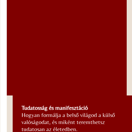
Lélekút
Tudatosság és manifesztáció
és
Hogyan formálja a belső világod a külső
életfeladat
valóságodat, és miként teremthetsz
Hogyan
tudatosan az életedben.