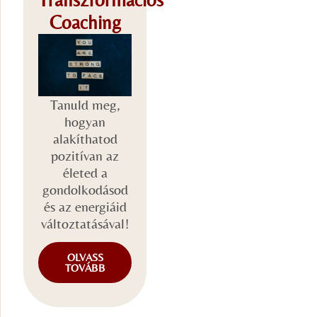
Coaching
Tanuld meg,
hogyan
alakíthatod
pozitívan az
életed a
gondolkodásod
és az energiáid
változtatásával!
OLVASS
TOVÁBB