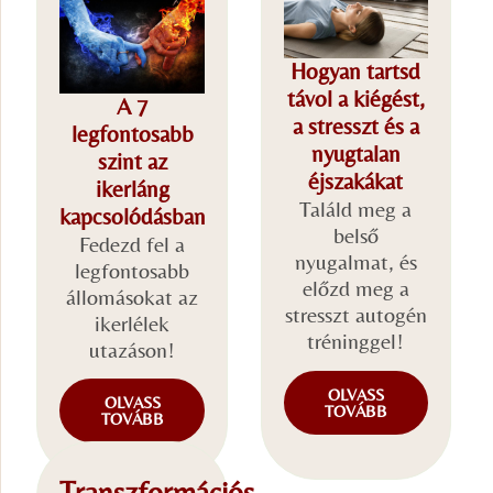
Hogyan tartsd
távol a kiégést,
A 7
a stresszt és a
legfontosabb
nyugtalan
szint az
éjszakákat
ikerláng
Találd meg a
kapcsolódásban
belső
Fedezd fel a
nyugalmat, és
legfontosabb
előzd meg a
állomásokat az
stresszt autogén
ikerlélek
tréninggel!
utazáson!
OLVASS
OLVASS
TOVÁBB
TOVÁBB
Transzformációs